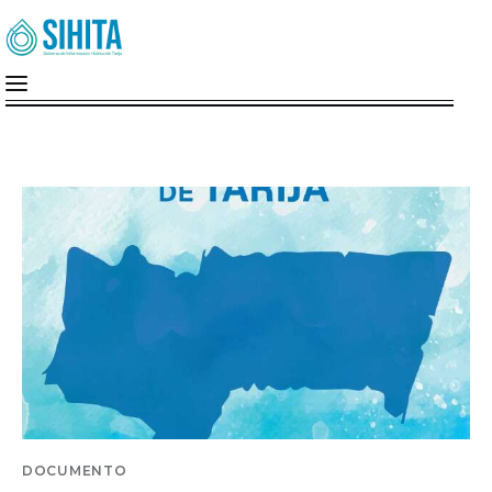
Inicio
Nosotros
Cuenca Del Guadalquivir
MiMonitor
SIG-A.G.U.A
Documentos
DOCUMENTO
Institucion