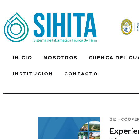
Inicio
Nosotros
Cuenca Del Guadalquivir
MiMonitor
INICIO
NOSOTROS
CUENCA DEL GU
SIG-A.G.U.A
INSTITUCION
CONTACTO
Documentos
Institucion
INICIO
NOSOTROS
Contacto
GIZ - COOPE
SIG-A.G.U.A
DOCUMEN
Experie