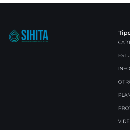
Tip
CART
EST
INF
OTR
PLA
PRO
VID