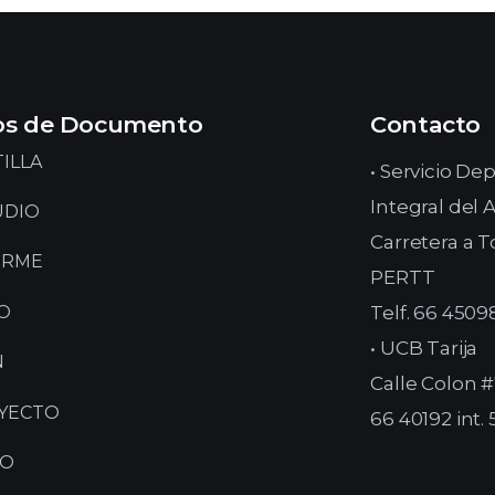
os de Documento
Contacto
ILLA
• Servicio D
Integral del
UDIO
Carretera a T
ORME
PERTT
Telf. 66 450
O
• UCB Tarija
N
Calle Colon #7
YECTO
66 40192 int.
EO