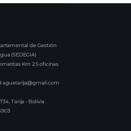
epartamental de Gestión
 Agua (SEDEGIA)
omatitas Km 2.5 oficinas
98 aguatarija@gmail.com
34, Tarija - Bolivia
 5903