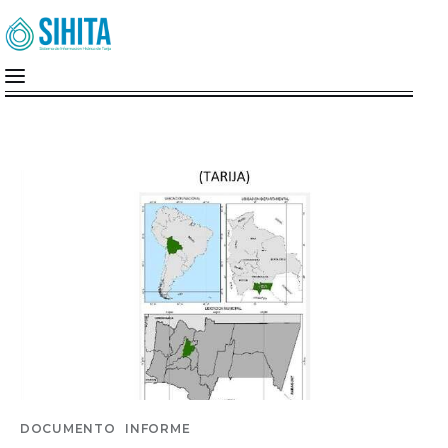
Inicio
Nosotros
Cuenca Del Guadalquivir
MiMonitor
SIG-A.G.U.A
Documentos
DOCUMENTO
INFORME
Institucion