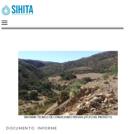
Inicio
Nosotros
Cuenca Del Guadalquivir
MiMonitor
SIG-A.G.U.A
Documentos
DOCUMENTO
INFORME
Institucion