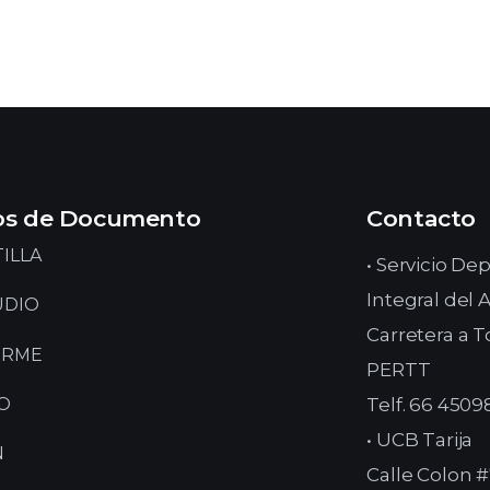
os de Documento
Contacto
ILLA
• Servicio D
Integral del
UDIO
Carretera a T
ORME
PERTT
Telf. 66 450
O
• UCB Tarija
N
Calle Colon #7