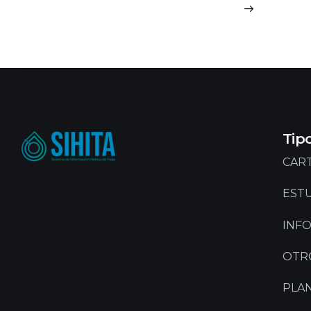
Tip
CART
EST
INF
OTR
PLA