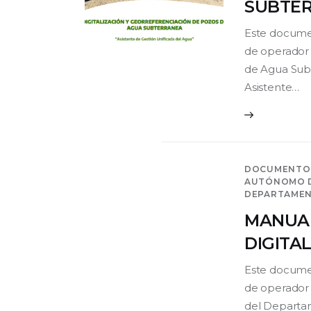
SUBTE
Este docume
de operador 
de Agua Subt
Asistente…
DOCUMENTO
AUTÓNOMO D
DEPARTAMENT
MANUAL
DIGITA
Este docume
de operador p
del Departam