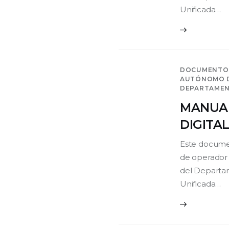
Unificada…
DOCUMENTO
AUTÓNOMO D
DEPARTAMENT
MANUAL
DIGITA
Este docume
de operador p
del Departam
Unificada…