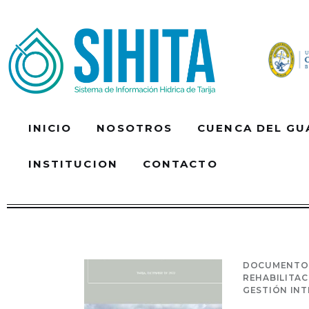
Inicio
Nosotros
Cuenca Del Guadalquivir
MiMonitor
INICIO
NOSOTROS
CUENCA DEL GU
SIG-A.G.U.A
INSTITUCION
CONTACTO
Documentos
Institucion
INICIO
NOSOTROS
Contacto
DOCUMENTO
SIG-A.G.U.A
DOCUMEN
REHABILITAC
GESTIÓN INT