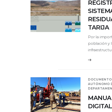
REGIST
SISTEM
RESIDU
TARIJA
Por la import
población y l
infraestruct
DOCUMENTO
AUTÓNOMO D
DEPARTAMENT
MANUAL
DIGITA