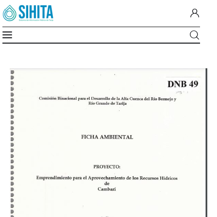
Ficha Ambiental Proyecto
Inicio
Emprendimiento para el
Aprovechamiento de Recursos
Hídricos de Cambarí
Nosotros
Cuenca Del Guadalquivir
MiMonitor
SIG-A.G.U.A
Documentos
Institucion