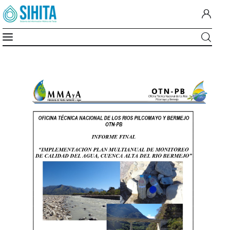
Plan Multianual de Monitoreo de
Inicio
Calidad de Agua Cuenca Alta de Río
Bermejo
Nosotros
Cuenca Del Guadalquivir
MiMonitor
SIG-A.G.U.A
Documentos
Institucion