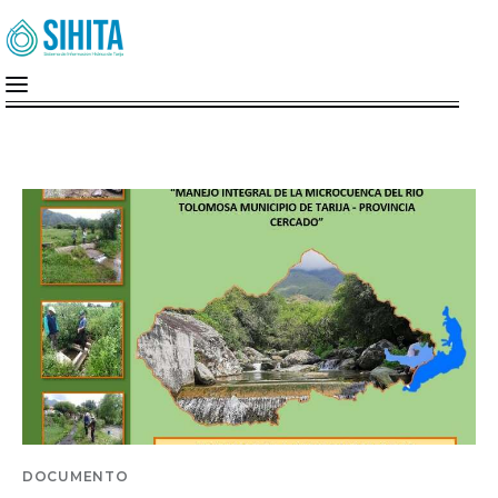
Inicio
Nosotros
Cuenca Del Guadalquivir
MiMonitor
SIG-A.G.U.A
Documentos
DOCUMENTO
Institucion