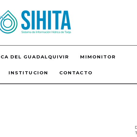
CA DEL GUADALQUIVIR
MIMONITOR
INSTITUCION
CONTACTO
o de los Recursos Hídricos de la Alta Cuenca del 
iales de Construcción