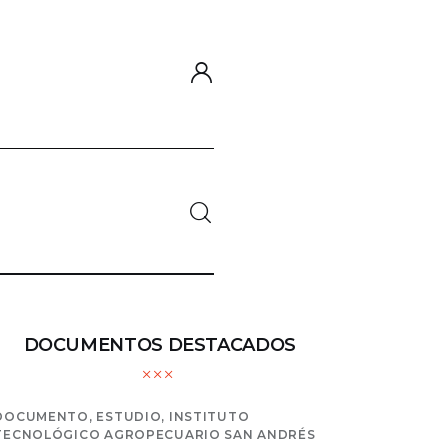
Río Bermejo y del Río Grande de
DOCUMENTOS DESTACADOS
DOCUMENTO,
ESTUDIO,
INSTITUTO
TECNOLÓGICO AGROPECUARIO SAN ANDRÉS