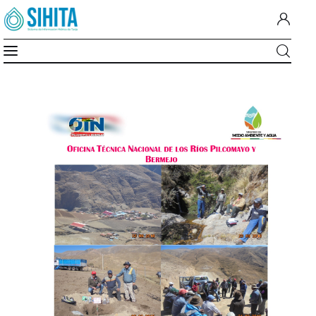
Proyecto «Construcción Sistema de
Inicio
Riego Rejara»
Nosotros
Cuenca Del Guadalquivir
MiMonitor
SIG-A.G.U.A
Documentos
Institucion